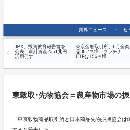
業界ニュース
セ
物は
JPX、投資教育報告書を
東京金融取引所、6月全商
見通
公表 家計資産2351兆円
品38.7％増 プラチナ
活用促す
ETFは156％増
東穀取･先物協会＝農産物市場の
東京穀物商品取引所と日本商品先物振興協会は8月
すると発表した。