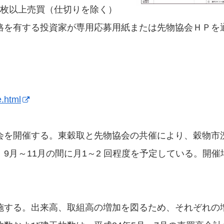
5枚以上売買（仕切りを除く）
格を有する投資家が専用応募用紙または先物協会ＨＰを
e.html
を開催する。東穀取と先物協会の共催により、穀物市
9月～11月の間に月1～2 回程度を予定している。開催
する。出来高、取組高の増加を図るため、それぞれの