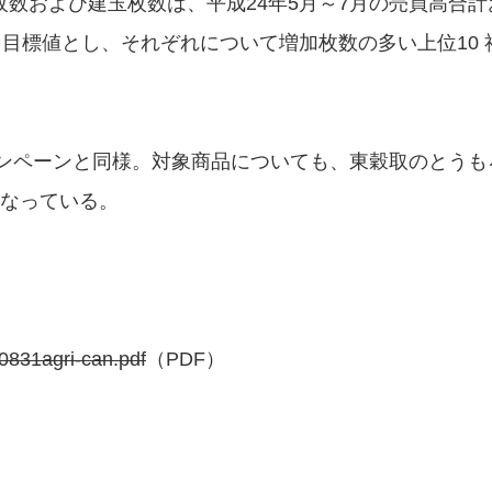
数および建玉枚数は、平成24年5月～7月の売買高合計
を目標値とし、それぞれについて増加枚数の多い上位10 
ャンペーンと同様。対象商品についても、東穀取のとうも
となっている。
20831agri-can.pdf
（PDF）