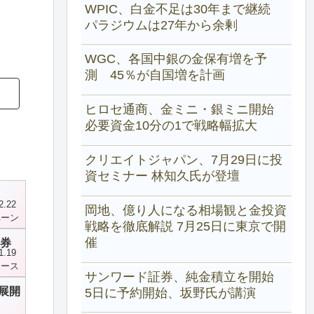
WPIC、白金不足は30年まで継続
パラジウムは27年から余剰
WGC、各国中銀の金保有増を予
測 45％が自国増を計画
ヒロセ通商、金ミニ・銀ミニ開始
必要資金10分の1で戦略幅拡大
クリエイトジャパン、7月29日に投
資セミナー 林知久氏が登壇
2.22
岡地、億り人になる相場観と金投資
ペーン
戦略を徹底解説 7月25日に東京で開
催
証券
1.19
ュース
サンワード証券、純金積立を開始
展開
5日に予約開始、坂野氏が講演