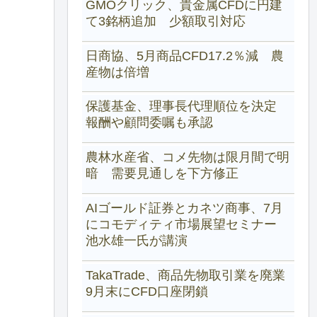
GMOクリック、貴金属CFDに円建
て3銘柄追加 少額取引対応
日商協、5月商品CFD17.2％減 農
産物は倍増
保護基金、理事長代理順位を決定
報酬や顧問委嘱も承認
農林水産省、コメ先物は限月間で明
暗 需要見通しを下方修正
AIゴールド証券とカネツ商事、7月
にコモディティ市場展望セミナー
池水雄一氏が講演
TakaTrade、商品先物取引業を廃業
9月末にCFD口座閉鎖