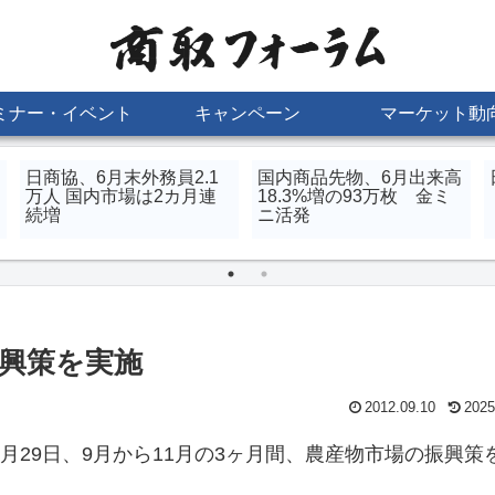
ミナー・イベント
キャンペーン
マーケット動
日商協、6月末外務員2.1
国内商品先物、6月出来高
万人 国内市場は2カ月連
18.3%増の93万枚 金ミ
続増
ニ活発
振興策を実施
2012.09.10
2025
29日、9月から11月の3ヶ月間、農産物市場の振興策