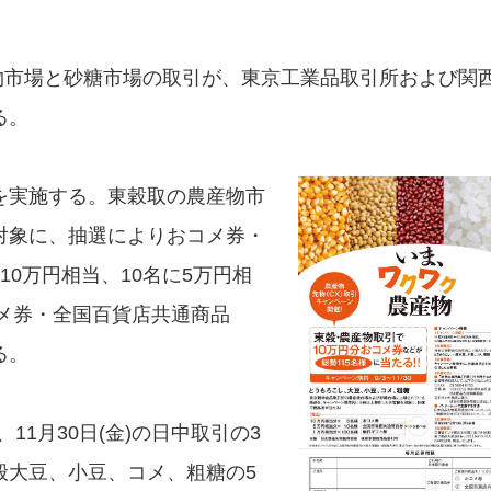
物市場と砂糖市場の取引が、東京工業品取引所および関
る。
を実施する。東穀取の農産物市
対象に、抽選によりおコメ券・
0万円相当、10名に5万円相
コメ券・全国百貨店共通商品
る。
11月30日(金)の日中取引の3
般大豆、小豆、コメ、粗糖の5