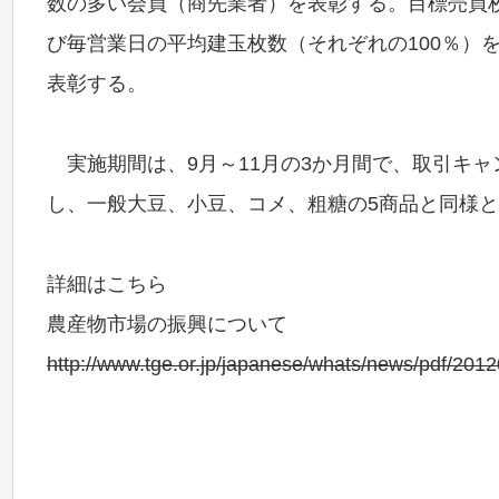
数の多い会員（商先業者）を表彰する。目標売買枚
び毎営業日の平均建玉枚数（それぞれの100％）
表彰する。
実施期間は、9月～11月の3か月間で、取引キ
し、一般大豆、小豆、コメ、粗糖の5商品と同様
詳細はこちら
農産物市場の振興について
http://www.tge.or.jp/japanese/whats/news/pdf/201