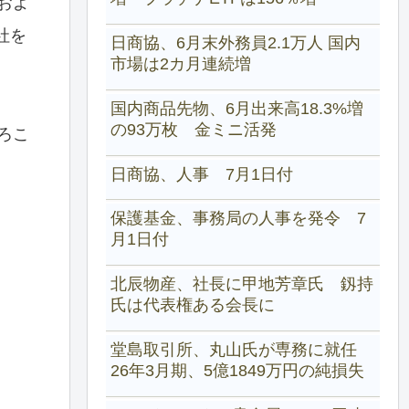
およ
社を
日商協、6月末外務員2.1万人 国内
市場は2カ月連続増
国内商品先物、6月出来高18.3%増
の93万枚 金ミニ活発
ろこ
日商協、人事 7月1日付
保護基金、事務局の人事を発令 7
月1日付
北辰物産、社長に甲地芳章氏 釼持
氏は代表権ある会長に
堂島取引所、丸山氏が専務に就任
26年3月期、5億1849万円の純損失