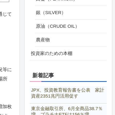
銀（SILVER）
通じて
原油（CRUDE OIL）
農産物
投資家のための本棚
況等に
新着記事
場所
JPX、投資教育報告書を公表 家計
資産2351兆円活用促す
増加枚
東京金融取引所、6月全商品38.7％
増 プラチナETFは156％増