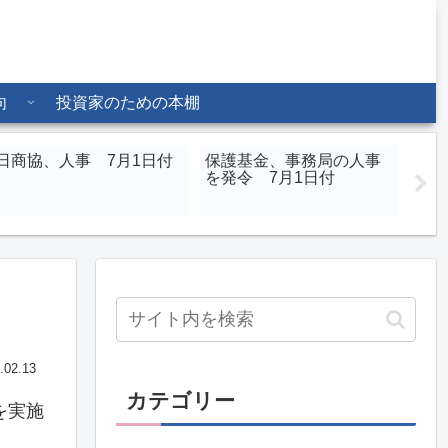
向
投資家のための本棚
日商協、人事 7月1日付
保護基金、事務局の人事
北辰
を発令 7月1日付
章氏
る会
.02.13
カテゴリー
を実施