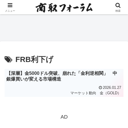
コンテンツへスキップ
メニュー
検索
限月
JPX、投資教育報告書を公
東京金融取引所、6月全商品
日
下方
表 家計資産2351兆円活用促
38.7％増 プラチナETFは
国
す
156％増
FRB利下げ
【深層】金5000ドル突破、崩れた「金利逆相関」 中
銀爆買いが変える市場構造
2026.01.27
マーケット動向
金（GOLD）
AD