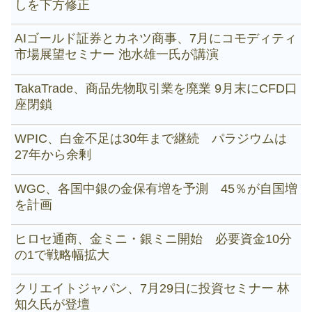
しを下方修正
AIゴールド証券とカネツ商事、7月にコモディティ
市場展望セミナー 池水雄一氏が講演
TakaTrade、商品先物取引業を廃業 9月末にCFD口
座閉鎖
WPIC、白金不足は30年まで継続 パラジウムは
27年から余剰
WGC、各国中銀の金保有増を予測 45％が自国増
を計画
ヒロセ通商、金ミニ・銀ミニ開始 必要資金10分
の1で戦略幅拡大
クリエイトジャパン、7月29日に投資セミナー 林
知久氏が登壇