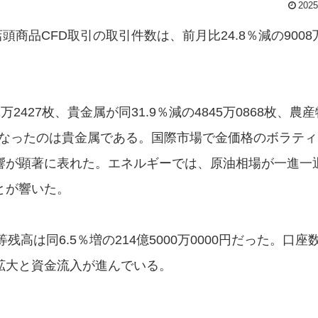
2025
商品CFD取引の取引件数は、前月比24.8％減の9008
427枚、貴金属が同31.9％減の4845万0868枚、農
中心となったのは貴金属である。国際市場で金価格のボラテ
響が顕著に表れた。エネルギーでは、原油相場が一進一
とが響いた。
残高は同6.5％増の214億5000万0000円だった。口座
拡大と資金流入が進んでいる。