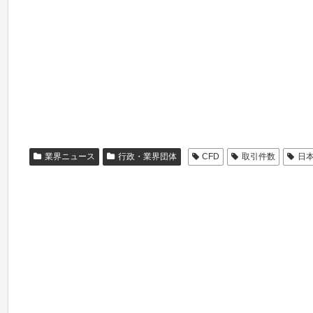
業界ニュース
行政・業界団体
CFD
取引件数
日