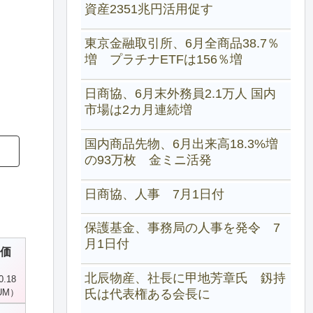
資産2351兆円活用促す
東京金融取引所、6月全商品38.7％
増 プラチナETFは156％増
日商協、6月末外務員2.1万人 国内
市場は2カ月連続増
国内商品先物、6月出来高18.3%増
の93万枚 金ミニ活発
日商協、人事 7月1日付
保護基金、事務局の人事を発令 7
月1日付
価
北辰物産、社長に甲地芳章氏 釼持
0.18
氏は代表権ある会長に
UM）