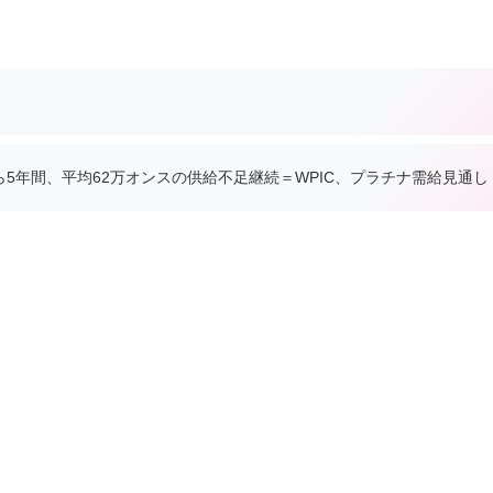
から5年間、平均62万オンスの供給不足継続＝WPIC、プラチナ需給見通し