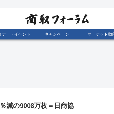
ミナー・イベント
キャンペーン
マーケット動
国内商品先物、
日商協、人事
保護基金、事務
北
6月出来高
7月1日付
局の人事を発
18.3%増の93万
令 7月1日付
釼
枚 金ミニ活発
あ
8％減の9008万枚＝日商協