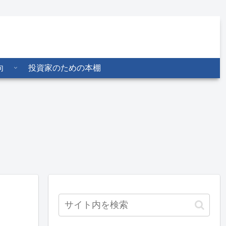
向
投資家のための本棚
辰物産、社長
堂島取引所、丸
GMOクリッ
に甲地芳章氏
山氏が専務に就
ク、貴金属CFD
持氏は代表権
任 26年3月
に円建て3銘柄
る会長に
期、5億1849万
追加 少額取引
円の純損失
対応