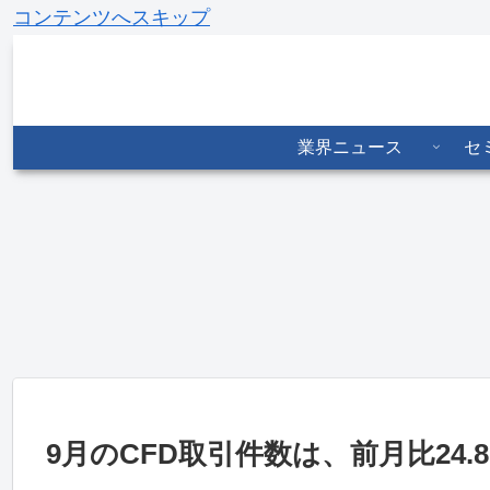
コンテンツへスキップ
業界ニュース
セ
JPX、投資教育
東京金融取引
日商協、6月末
報告書を公表
所、6月全商品
外務員2.1万人
家計資産2351
38.7％増 プラ
国内市場は2カ
兆円活用促す
チナETFは
月連続増
156％増
日商協、5月商
保護基金、理事
農林水産省、コ
品CFD17.2％
長代理順位を決
メ先物は限月間
減 農産物は倍
定 報酬や顧問
で明暗 需要見
増
委嘱も承認
通しを下方修正
9月のCFD取引件数は、前月比24.