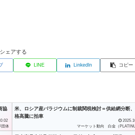
シェアする
ブ
LINE
LinkedIn
コピー
商協
米、ロシア産パラジウムに制裁関税検討＝供給網分断、
格高騰に拍車
0.02
2025.1
界団体
マーケット動向
白金（PLATIN