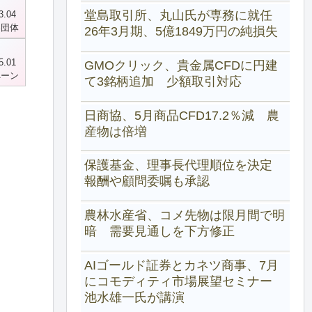
堂島取引所、丸山氏が専務に就任
3.04
界団体
26年3月期、5億1849万円の純損失
5.01
GMOクリック、貴金属CFDに円建
ペーン
て3銘柄追加 少額取引対応
日商協、5月商品CFD17.2％減 農
産物は倍増
保護基金、理事長代理順位を決定
報酬や顧問委嘱も承認
農林水産省、コメ先物は限月間で明
暗 需要見通しを下方修正
AIゴールド証券とカネツ商事、7月
にコモディティ市場展望セミナー
池水雄一氏が講演