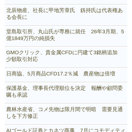
北辰物産、社長に甲地芳章氏 釼持氏は代表権あ
る会長に
堂島取引所、丸山氏が専務に就任 26年3月期、5
億1849万円の純損失
GMOクリック、貴金属CFDに円建て3銘柄追加
少額取引対応
日商協、5月商品CFD17.2％減 農産物は倍増
保護基金、理事長代理順位を決定 報酬や顧問委
嘱も承認
農林水産省、コメ先物は限月間で明暗 需要見通
しを下方修正
AIゴールド証券とカネツ商事、7月にコモディティ