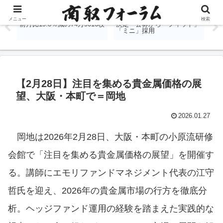
％
国内商品先物、7月出来高は
堂島取引所、金銀白金の愛称
J
メニュー
検索
前月比19.8％減の74万9016枚
決定 公募から「フィット」
表
「ミニ」採用
す
【2月28日】注目を集める貴金属価格の展
望、大阪・本町で＝岡地
2026.01.27
岡地は2026年2月28日、大阪・本町の小原流研修
会館で「注目を集める貴金属価格の展望」を開催す
る。講師にエモリファンドマネジメント代表の江守
哲氏を迎え、2026年の貴金属市場の行方を徹底分
析。ヘッジファンド運用の経験を踏まえた実践的な