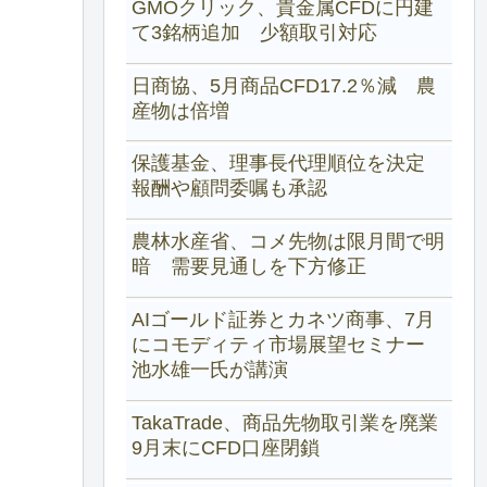
GMOクリック、貴金属CFDに円建
て3銘柄追加 少額取引対応
日商協、5月商品CFD17.2％減 農
産物は倍増
保護基金、理事長代理順位を決定
報酬や顧問委嘱も承認
農林水産省、コメ先物は限月間で明
暗 需要見通しを下方修正
AIゴールド証券とカネツ商事、7月
にコモディティ市場展望セミナー
池水雄一氏が講演
TakaTrade、商品先物取引業を廃業
9月末にCFD口座閉鎖