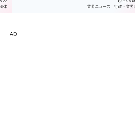
5.22
2026.0
団体
業界ニュース
行政・業界
AD