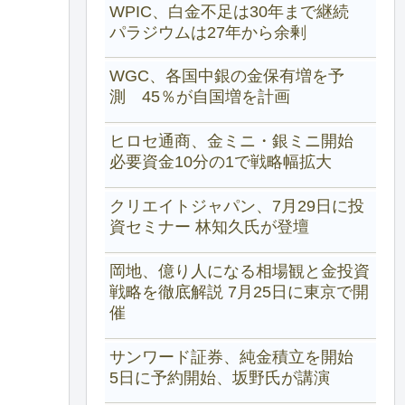
WPIC、白金不足は30年まで継続
パラジウムは27年から余剰
WGC、各国中銀の金保有増を予
測 45％が自国増を計画
ヒロセ通商、金ミニ・銀ミニ開始
必要資金10分の1で戦略幅拡大
クリエイトジャパン、7月29日に投
資セミナー 林知久氏が登壇
岡地、億り人になる相場観と金投資
戦略を徹底解説 7月25日に東京で開
催
サンワード証券、純金積立を開始
5日に予約開始、坂野氏が講演