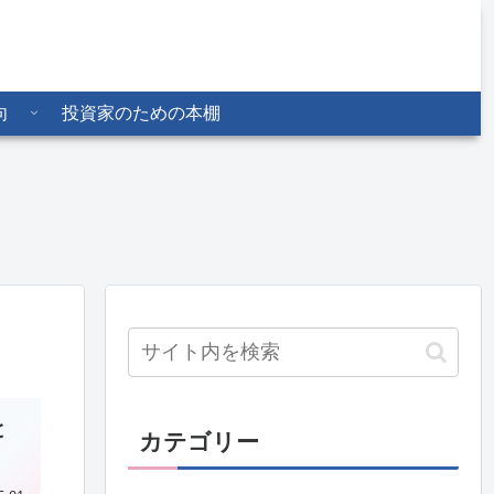
向
投資家のための本棚
日商協、人事 7月1日付
保護基金、事務局の人事
北辰
を発令 7月1日付
章氏
る会
と
カテゴリー