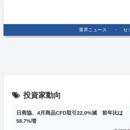
業界ニュース
セ
物は
JPX、投資教育報告書を
東京金融取引所、6月全商
見通
公表 家計資産2351兆円
品38.7％増 プラチナ
活用促す
ETFは156％増
投資家動向
日商協、4月商品CFD取引22.0%減 前年比は
58.7%増