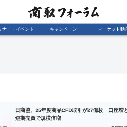
ミナー・イベント
キャンペーン
マーケット動
日商協、6月末外務員2.1
国内商品先物、6月出来高
万人 国内市場は2カ月連
18.3%増の93万枚 金ミ
続増
ニ活発
日商協、25年度商品CFD取引が27億枚 口座増
短期売買で規模倍増