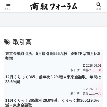
％
国内商品先物、7月出来高は
堂島取引所、金銀白金の愛称
J
メニュー
検索
前月比19.8％減の74万9016枚
決定 公募から「フィット」
表
「ミニ」採用
す
取引高
東京金融取引所、5月取引高555万枚 銀ETFは前月比6
割増
2026.06.01
取引所
業界ニュース
12月くりっく365、前年比3.2%増＝東京金融取、年間は
23.6%減
2026.01.12
取引所
業界ニュース
11月くりっく365取引20.0%減、くりっく株365は9.6%
減＝東京金融取