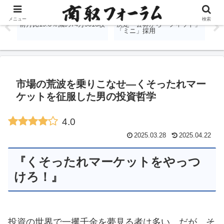
％
国内商品先物、7月出来高は
堂島取引所、金銀白金の愛称
J
メニュー
検索
前月比19.8％減の74万9016枚
決定 公募から「フィット」
表
「ミニ」採用
す
市場の荒波を乗りこなせ―くそったれマー
ケットを征服した男の投資哲学
4.0
2025.03.28
2025.04.22
『くそったれマーケットをやっつ
けろ！』
投資の世界で一攫千金を夢見る者は多い。だが、そ