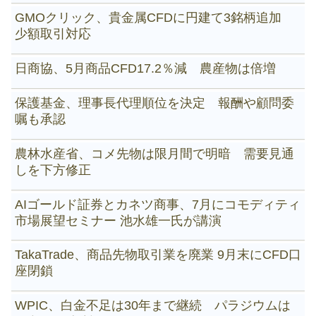
GMOクリック、貴金属CFDに円建て3銘柄追加
少額取引対応
日商協、5月商品CFD17.2％減 農産物は倍増
保護基金、理事長代理順位を決定 報酬や顧問委
嘱も承認
農林水産省、コメ先物は限月間で明暗 需要見通
しを下方修正
AIゴールド証券とカネツ商事、7月にコモディティ
市場展望セミナー 池水雄一氏が講演
TakaTrade、商品先物取引業を廃業 9月末にCFD口
座閉鎖
WPIC、白金不足は30年まで継続 パラジウムは