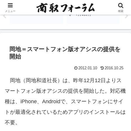
日商協、人事 7月1日付
保護基金、事務局の人事を発
北
メニュー
検索
ニ活
令 7月1日付
氏
に
岡地＝スマートフォン版オアシスの提供を
開始
2012.01.10
2016.10.25
岡地（岡地和道社長）は、昨年12月12日よりス
マートフォン版オアシスの提供を開始した。対応機
種は、iPhone、Androidで、スマートフォンにサイ
トが最適化されているためアプリのインストールは
不要。