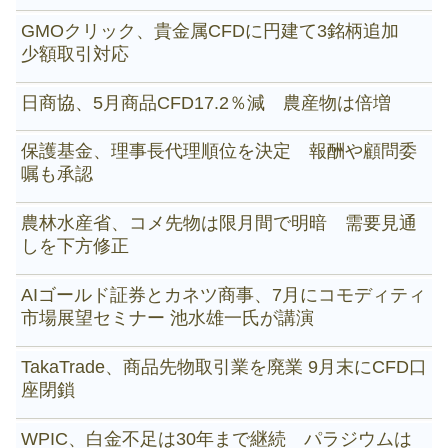
GMOクリック、貴金属CFDに円建て3銘柄追加
少額取引対応
日商協、5月商品CFD17.2％減 農産物は倍増
保護基金、理事長代理順位を決定 報酬や顧問委
嘱も承認
農林水産省、コメ先物は限月間で明暗 需要見通
しを下方修正
AIゴールド証券とカネツ商事、7月にコモディティ
市場展望セミナー 池水雄一氏が講演
TakaTrade、商品先物取引業を廃業 9月末にCFD口
座閉鎖
WPIC、白金不足は30年まで継続 パラジウムは