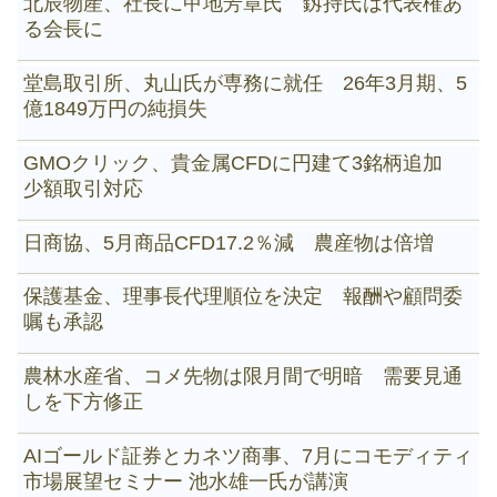
北辰物産、社長に甲地芳章氏 釼持氏は代表権あ
る会長に
堂島取引所、丸山氏が専務に就任 26年3月期、5
億1849万円の純損失
GMOクリック、貴金属CFDに円建て3銘柄追加
少額取引対応
日商協、5月商品CFD17.2％減 農産物は倍増
保護基金、理事長代理順位を決定 報酬や顧問委
嘱も承認
農林水産省、コメ先物は限月間で明暗 需要見通
しを下方修正
AIゴールド証券とカネツ商事、7月にコモディティ
市場展望セミナー 池水雄一氏が講演