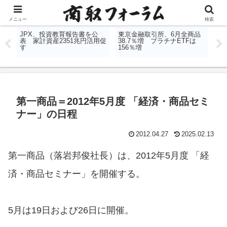
コンテンツへスキップ
メニュー
検索
限月
JPX、投資教育報告書を公
東京金融取引所、6月全商品
日
下方
表 家計資産2351兆円活用促
38.7％増 プラチナETFは
国
す
156％増
第一商品＝2012年5月度 「経済・商品セミ
ナー」の日程
2012.04.27
2025.02.13
第一商品（落岩邦俊社長）は、2012年5月度 「経
済・商品セミナー」を開催する。
5月は19日および26日に開催。