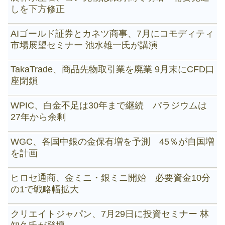
しを下方修正
AIゴールド証券とカネツ商事、7月にコモディティ
市場展望セミナー 池水雄一氏が講演
TakaTrade、商品先物取引業を廃業 9月末にCFD口
座閉鎖
WPIC、白金不足は30年まで継続 パラジウムは
27年から余剰
WGC、各国中銀の金保有増を予測 45％が自国増
を計画
ヒロセ通商、金ミニ・銀ミニ開始 必要資金10分
の1で戦略幅拡大
クリエイトジャパン、7月29日に投資セミナー 林