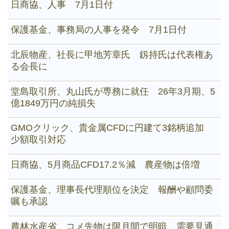
日商協、人事 7月1日付
保護基金、事務局の人事を発令 7月1日付
北辰物産、社長に甲地芳章氏 釼持氏は代表権あ
る会長に
堂島取引所、丸山氏が専務に就任 26年3月期、5
億1849万円の純損失
GMOクリック、貴金属CFDに円建て3銘柄追加
少額取引対応
日商協、5月商品CFD17.2％減 農産物は倍増
保護基金、理事長代理順位を決定 報酬や顧問委
嘱も承認
農林水産省、コメ先物は限月間で明暗 需要見通