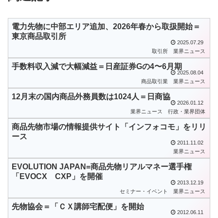
電力先物に中部エリア追加、2026年春から取扱開始＝
東京商品取引所
2025.07.29
取引所
業界ニュース
手数料収入減で大幅減益＝日産証券Gの4〜6月期
2025.08.04
商品取引業
業界ニュース
12月末の国内商品外務員数は1024人＝日商協
2026.01.12
業界ニュース
行政・業界団体
商品先物市場の情報提供サイト「インフォコモ」をリリ
ース
2011.11.02
業界ニュース
EVOLUTION JAPAN=商品先物リアルマネー選手権
「EVOCX CXP」を開催
2013.12.19
セミナー・イベント
業界ニュース
先物協会＝「ＣＸ講師宅配便」を開始
2012.06.11