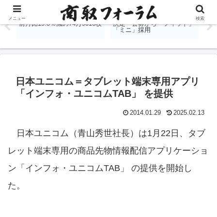
％
国内商品先物、7月出来高は
堂島取引所、金銀白金の愛称
J
メニュー
検索
前月比19.8％減の74万9016枚
決定 公募から「フィット」
表
「ミニ」採用
す
日本ユニコム＝タブレット端末専用アプリ
「インフォ・ユニコムTAB」 を提供
2014.01.29
2025.02.13
日本ユニコム（青山秀世社長）は1月22日、タブ
レット端末専用の商品先物情報配信アプリケーショ
ン「インフォ・ユニコムTAB」 の提供を開始し
た。