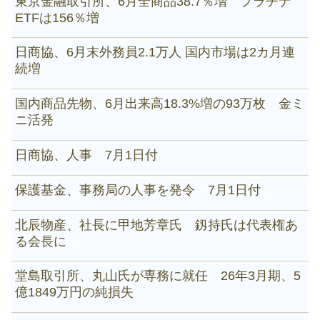
東京金融取引所、6月全商品38.7％増 プラチナ
ETFは156％増
日商協、6月末外務員2.1万人 国内市場は2カ月連
続増
国内商品先物、6月出来高18.3%増の93万枚 金ミ
ニ活発
日商協、人事 7月1日付
保護基金、事務局の人事を発令 7月1日付
北辰物産、社長に甲地芳章氏 釼持氏は代表権あ
る会長に
堂島取引所、丸山氏が専務に就任 26年3月期、5
億1849万円の純損失