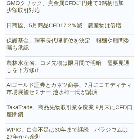
GMOクリック、貴金属CFDに円建て3銘柄追加
少額取引対応
日商協、5月商品CFD17.2％減 農産物は倍増
保護基金、理事長代理順位を決定 報酬や顧問委
嘱も承認
農林水産省、コメ先物は限月間で明暗 需要見通
しを下方修正
AIゴールド証券とカネツ商事、7月にコモディティ
市場展望セミナー 池水雄一氏が講演
TakaTrade、商品先物取引業を廃業 9月末にCFD口
座閉鎖
WPIC、白金不足は30年まで継続 パラジウムは
27年から余剰