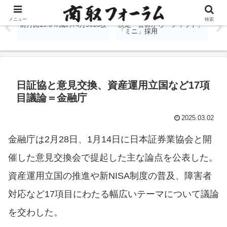
％
国内商品先物、7月出来高は
堂島取引所、金銀白金の愛称
J
メニュー
検索
前月比19.8％減の74万9016枚
決定 公募から「フィット」
表
「ミニ」採用
す
日証協と意見交換、資産運用立国など17項
目議論＝金融庁
2025.03.02
金融庁は2月28日、1月14日に日本証券業協会と開
催した意見交換会で提起した主な論点を公表した。
資産運用立国の推進や新NISA制度の普及、障害者
対応など17項目にわたる幅広いテーマについて議論
を交わした。