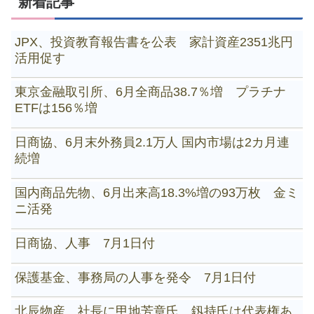
新着記事
JPX、投資教育報告書を公表 家計資産2351兆円
活用促す
東京金融取引所、6月全商品38.7％増 プラチナ
ETFは156％増
日商協、6月末外務員2.1万人 国内市場は2カ月連
続増
国内商品先物、6月出来高18.3%増の93万枚 金ミ
ニ活発
日商協、人事 7月1日付
保護基金、事務局の人事を発令 7月1日付
北辰物産、社長に甲地芳章氏 釼持氏は代表権あ