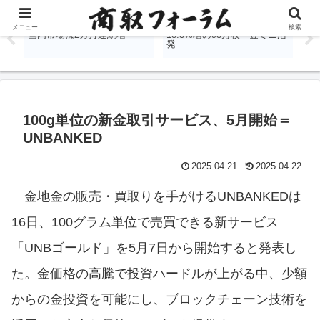
品
日商協、6月末外務員2.1万人
国内商品先物、6月出来高
日
メニュー
検索
国内市場は2カ月連続増
18.3%増の93万枚 金ミニ活
発
100g単位の新金取引サービス、5月開始＝
UNBANKED
2025.04.21
2025.04.22
金地金の販売・買取りを手がけるUNBANKEDは
16日、100グラム単位で売買できる新サービス
「UNBゴールド」を5月7日から開始すると発表し
た。金価格の高騰で投資ハードルが上がる中、少額
からの金投資を可能にし、ブロックチェーン技術を