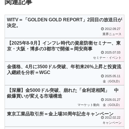
関連記事
WITV＝「GOLDEN GOLD REPORT」2回目の放送日が
決定。
2012.09.27
業界ニュース
【2025年8-9月】インフレ時代の資産防衛セミナー、東
京・大阪・博多の3都市で開催＝岡安商事
2025.07.03
セミナー・イベント
金価格、4月に3500ドル突破、年初来26%上昇と投資流
入継続を分析＝WGC
2025.05.11
金（GOLD）
【深層】金5000ドル突破、崩れた「金利逆相関」 中
銀爆買いが変える市場構造
2026.01.27
マーケット動向
金（GOLD）
東京工業品取引所＝金上場30周年記念キャンペーン
2012.02.22
キャンペーン