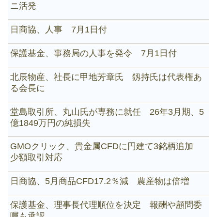
ニ活発
日商協、人事 7月1日付
保護基金、事務局の人事を発令 7月1日付
北辰物産、社長に甲地芳章氏 釼持氏は代表権あ
る会長に
堂島取引所、丸山氏が専務に就任 26年3月期、5
億1849万円の純損失
GMOクリック、貴金属CFDに円建て3銘柄追加
少額取引対応
日商協、5月商品CFD17.2％減 農産物は倍増
保護基金、理事長代理順位を決定 報酬や顧問委
嘱も承認