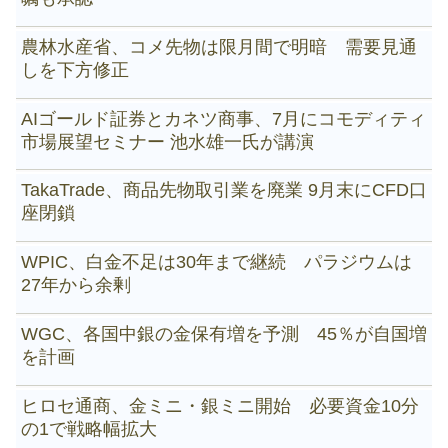
農林水産省、コメ先物は限月間で明暗 需要見通
しを下方修正
AIゴールド証券とカネツ商事、7月にコモディティ
市場展望セミナー 池水雄一氏が講演
TakaTrade、商品先物取引業を廃業 9月末にCFD口
座閉鎖
WPIC、白金不足は30年まで継続 パラジウムは
27年から余剰
WGC、各国中銀の金保有増を予測 45％が自国増
を計画
ヒロセ通商、金ミニ・銀ミニ開始 必要資金10分
の1で戦略幅拡大