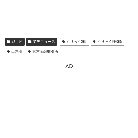
取引所
業界ニュース
くりっく365
くりっく株365
出来高
東京金融取引所
AD