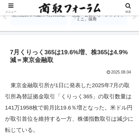
％
国内商品先物、7月出来高は
堂島取引所、金銀白金の愛称
J
メニュー
検索
前月比19.8％減の74万9016枚
決定 公募から「フィット」
表
「ミニ」採用
す
7月くりっく365は19.6%増、株365は4.9%
減＝東京金融取
2025.08.04
東京金融取引所が1日に発表した2025年7月の取
引所為替証拠金取引「くりっく365」の取引数量は
141万1958枚で前月比19.6％増となった。米ドル円
が取引首位を維持する一方、株価指数取引は減少に
転じている。