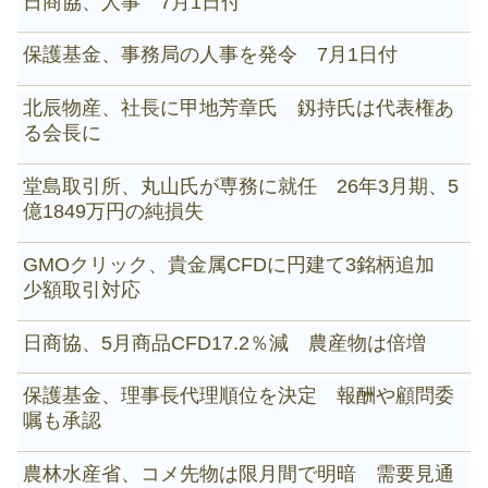
日商協、人事 7月1日付
保護基金、事務局の人事を発令 7月1日付
北辰物産、社長に甲地芳章氏 釼持氏は代表権あ
る会長に
堂島取引所、丸山氏が専務に就任 26年3月期、5
億1849万円の純損失
GMOクリック、貴金属CFDに円建て3銘柄追加
少額取引対応
日商協、5月商品CFD17.2％減 農産物は倍増
保護基金、理事長代理順位を決定 報酬や顧問委
嘱も承認
農林水産省、コメ先物は限月間で明暗 需要見通