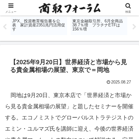
コンテンツへスキップ
メニュー
検索
限月
JPX、投資教育報告書を公
東京金融取引所、6月全商品
日
下方
表 家計資産2351兆円活用促
38.7％増 プラチナETFは
国
す
156％増
【2025年9月20日】世界経済と市場から見
る貴金属相場の展望、東京で＝岡地
2025.08.27
岡地は9月20日、東京本店で「世界経済と市場か
ら見る貴金属相場の展望」と題したセミナーを開催
する。エコノミストでグローバルストラテジストの
エミン・ユルマズ氏を講師に迎え、今後の世界経済