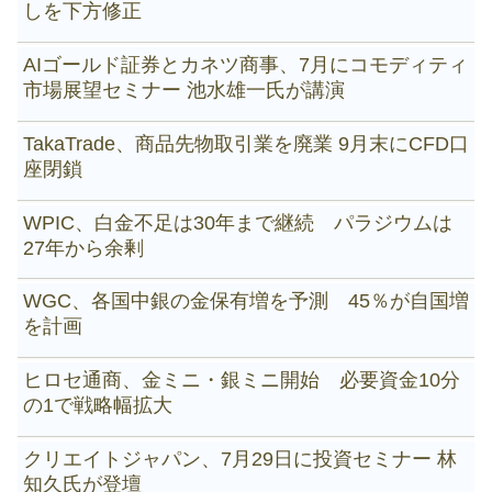
しを下方修正
AIゴールド証券とカネツ商事、7月にコモディティ
市場展望セミナー 池水雄一氏が講演
TakaTrade、商品先物取引業を廃業 9月末にCFD口
座閉鎖
WPIC、白金不足は30年まで継続 パラジウムは
27年から余剰
WGC、各国中銀の金保有増を予測 45％が自国増
を計画
ヒロセ通商、金ミニ・銀ミニ開始 必要資金10分
の1で戦略幅拡大
クリエイトジャパン、7月29日に投資セミナー 林
知久氏が登壇