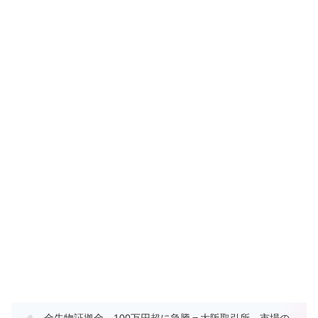
金先物証拠金、100万円超に急騰＝大阪取引所、市場の