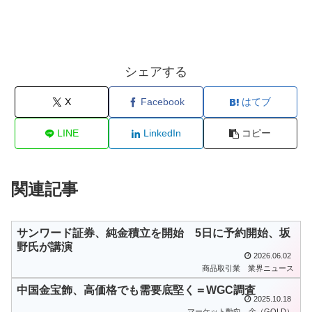
シェアする
X
Facebook
はてブ
LINE
LinkedIn
コピー
関連記事
サンワード証券、純金積立を開始 5日に予約開始、坂
野氏が講演
2026.06.02
商品取引業
業界ニュース
中国金宝飾、高価格でも需要底堅く＝WGC調査
2025.10.18
マーケット動向
金（GOLD）