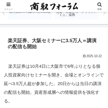
％
国内商品先物、7月出来高は
堂島取引所、金銀白金の愛称
J
メニュー
検索
前月比19.8％減の74万9016枚
決定 公募から「フィット」
表
「ミニ」採用
す
楽天証券、大阪セミナーに3.5万人＝講演
の配信も開始
2025.10.22
楽天証券は10月4日に大阪市で6年ぶりとなる個
人投資家向けセミナーを開き、会場とオンラインで
延べ3.5万人超が参加した。20日からは当日の講演
の配信も開始。資産形成層への情報提供を強化す
る。