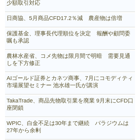
少額取引対応
日商協、5月商品CFD17.2％減 農産物は倍増
保護基金、理事長代理順位を決定 報酬や顧問委
嘱も承認
農林水産省、コメ先物は限月間で明暗 需要見通
しを下方修正
AIゴールド証券とカネツ商事、7月にコモディティ
市場展望セミナー 池水雄一氏が講演
TakaTrade、商品先物取引業を廃業 9月末にCFD口
座閉鎖
WPIC、白金不足は30年まで継続 パラジウムは
27年から余剰