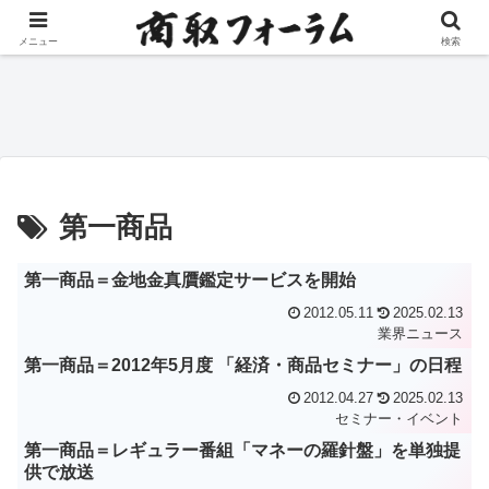
コンテンツへスキップ
メニュー
検索
限月
JPX、投資教育報告書を公
東京金融取引所、6月全商品
日
下方
表 家計資産2351兆円活用促
38.7％増 プラチナETFは
国
す
156％増
第一商品
第一商品＝金地金真贋鑑定サービスを開始
2012.05.11
2025.02.13
業界ニュース
第一商品＝2012年5月度 「経済・商品セミナー」の日程
2012.04.27
2025.02.13
セミナー・イベント
第一商品＝レギュラー番組「マネーの羅針盤」を単独提
供で放送