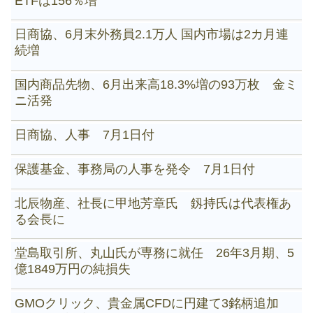
ETFは156％増
日商協、6月末外務員2.1万人 国内市場は2カ月連
続増
国内商品先物、6月出来高18.3%増の93万枚 金ミ
ニ活発
日商協、人事 7月1日付
保護基金、事務局の人事を発令 7月1日付
北辰物産、社長に甲地芳章氏 釼持氏は代表権あ
る会長に
堂島取引所、丸山氏が専務に就任 26年3月期、5
億1849万円の純損失
GMOクリック、貴金属CFDに円建て3銘柄追加