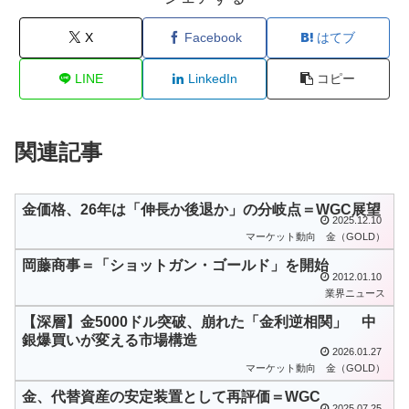
X
Facebook
はてブ
LINE
LinkedIn
コピー
関連記事
金価格、26年は「伸長か後退か」の分岐点＝WGC展望
2025.12.10
マーケット動向
金（GOLD）
岡藤商事＝「ショットガン・ゴールド」を開始
2012.01.10
業界ニュース
【深層】金5000ドル突破、崩れた「金利逆相関」 中
銀爆買いが変える市場構造
2026.01.27
マーケット動向
金（GOLD）
金、代替資産の安定装置として再評価＝WGC
2025.07.25