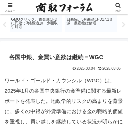
コンテンツへスキップ
メニュー
検索
務に
GMOクリック、貴金属CFD
日商協、5月商品CFD17.2％
保
9
に円建て3銘柄追加 少額取
減 農産物は倍増
決
引対応
各国中銀、金買い意欲は継続＝WGC
2025.03.04
2025.03.05
ワールド・ゴールド・カウンシル（WGC）は、
2025年1月の各国中央銀行の金準備に関する最新レ
ポートを発表した。地政学的リスクの高まりを背景
に、多くの中銀が外貨準備における金の戦略的価値
を重視し、買い越しを継続している状況が明らかに