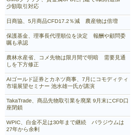
少額取引対応
日商協、5月商品CFD17.2％減 農産物は倍増
保護基金、理事長代理順位を決定 報酬や顧問委
嘱も承認
農林水産省、コメ先物は限月間で明暗 需要見通
しを下方修正
AIゴールド証券とカネツ商事、7月にコモディティ
市場展望セミナー 池水雄一氏が講演
TakaTrade、商品先物取引業を廃業 9月末にCFD口
座閉鎖
WPIC、白金不足は30年まで継続 パラジウムは
27年から余剰