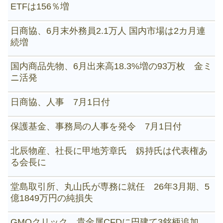
ETFは156％増
日商協、6月末外務員2.1万人 国内市場は2カ月連
続増
国内商品先物、6月出来高18.3%増の93万枚 金ミ
ニ活発
日商協、人事 7月1日付
保護基金、事務局の人事を発令 7月1日付
北辰物産、社長に甲地芳章氏 釼持氏は代表権あ
る会長に
堂島取引所、丸山氏が専務に就任 26年3月期、5
億1849万円の純損失
GMOクリック、貴金属CFDに円建て3銘柄追加