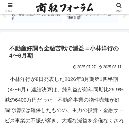
愛称
JPX、投資教育報告書を公
東京金融取引所、6月全商品
日
メニュー
検索
ト」
表 家計資産2351兆円活用促
38.7％増 プラチナETFは
国
す
156％増
不動産好調も金融苦戦で減益＝小林洋行の
4〜6月期
2025.07.27
2025.08.11
小林洋行が8日発表した2026年3月期第1四半期
（4〜6月）連結決算は、純利益が前年同期比25.9%
減の6400万円だった。不動産事業の物件売却が好
調で増収は確保したものの、主力の投資・金融サー
ビス事業の不振が響き、大幅な減益を余儀なくされ