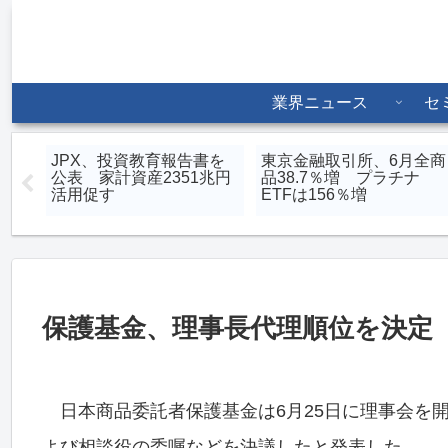
業界ニュース
セ
物は
JPX、投資教育報告書を
東京金融取引所、6月全商
見通
公表 家計資産2351兆円
品38.7％増 プラチナ
活用促す
ETFは156％増
保護基金、理事長代理順位を決定
日本商品委託者保護基金は6月25日に理事会を
よび相談役の委嘱などを決議したと発表した。