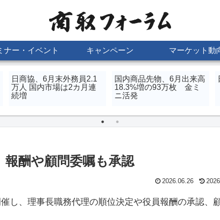
ミナー・イベント
キャンペーン
マーケット動
日商協、6月末外務員2.1
国内商品先物、6月出来高
万人 国内市場は2カ月連
18.3%増の93万枚 金ミ
続増
ニ活発
 報酬や顧問委嘱も承認
2026.06.26
2026
開催し、理事長職務代理の順位決定や役員報酬の承認、