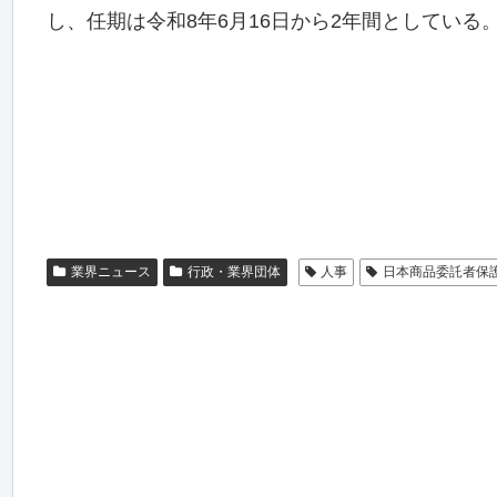
し、任期は令和8年6月16日から2年間としている
業界ニュース
行政・業界団体
人事
日本商品委託者保