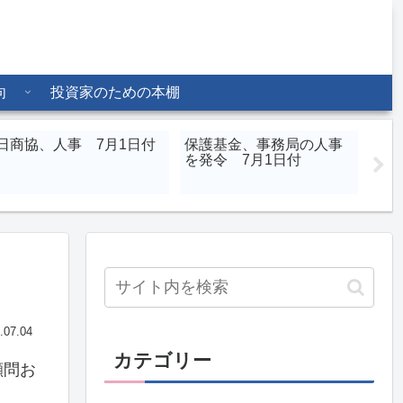
向
投資家のための本棚
日商協、人事 7月1日付
保護基金、事務局の人事
北辰
を発令 7月1日付
章氏
る会
.07.04
カテゴリー
顧問お