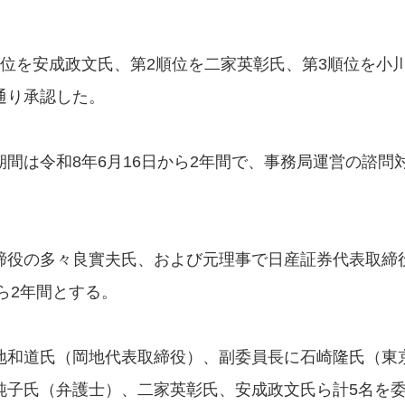
位を安成政文氏、第2順位を二家英彰氏、第3順位を小
通り承認した。
は令和8年6月16日から2年間で、事務局運営の諮問
役の多々良實夫氏、および元理事で日産証券代表取締
ら2年間とする。
和道氏（岡地代表取締役）、副委員長に石崎隆氏（東
純子氏（弁護士）、二家英彰氏、安成政文氏ら計5名を