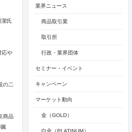
業界ニュース
川潔氏
商品取引業
取引所
対応や
行政・業界団体
セミナー・イベント
キャンペーン
役の二
マーケット動向
金（GOLD）
京商品
委嘱
白金（PLATINUM）