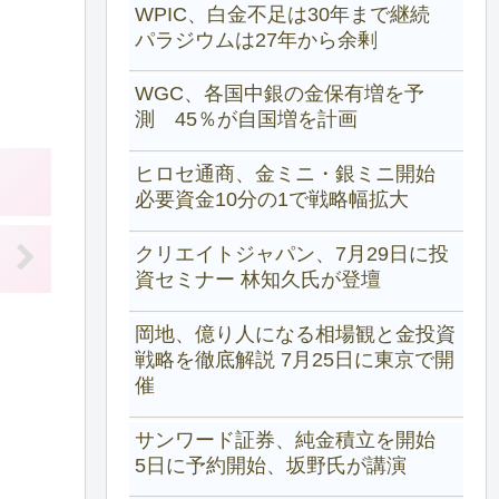
WPIC、白金不足は30年まで継続
パラジウムは27年から余剰
WGC、各国中銀の金保有増を予
測 45％が自国増を計画
ヒロセ通商、金ミニ・銀ミニ開始
必要資金10分の1で戦略幅拡大
クリエイトジャパン、7月29日に投
資セミナー 林知久氏が登壇
岡地、億り人になる相場観と金投資
戦略を徹底解説 7月25日に東京で開
催
サンワード証券、純金積立を開始
5日に予約開始、坂野氏が講演