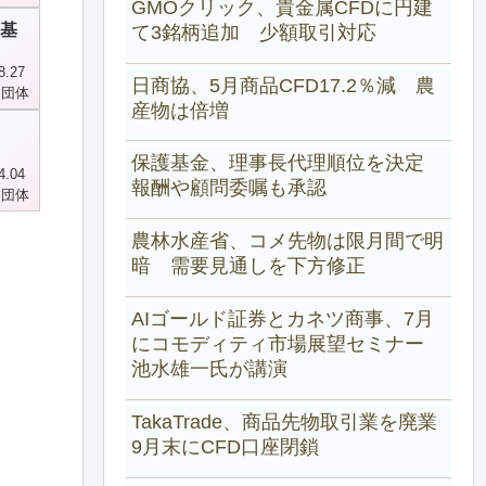
GMOクリック、貴金属CFDに円建
基
て3銘柄追加 少額取引対応
8.27
日商協、5月商品CFD17.2％減 農
界団体
産物は倍増
保護基金、理事長代理順位を決定
4.04
報酬や顧問委嘱も承認
界団体
農林水産省、コメ先物は限月間で明
暗 需要見通しを下方修正
AIゴールド証券とカネツ商事、7月
にコモディティ市場展望セミナー
池水雄一氏が講演
TakaTrade、商品先物取引業を廃業
9月末にCFD口座閉鎖