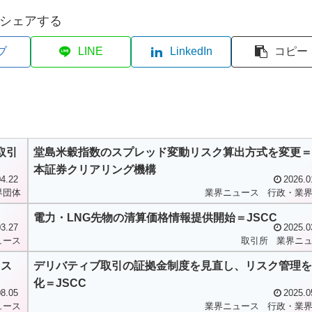
シェアする
ブ
LINE
LinkedIn
コピー
取引
堂島米穀指数のスプレッド変動リスク算出方式を変更＝
本証券クリアリング機構
4.22
2026.0
界団体
業界ニュース
行政・業
電力・LNG先物の清算価格情報提供開始＝JSCC
3.27
2025.0
ュース
取引所
業界ニ
レス
デリバティブ取引の証拠金制度を見直し、リスク管理を
化＝JSCC
8.05
2025.0
ュース
業界ニュース
行政・業