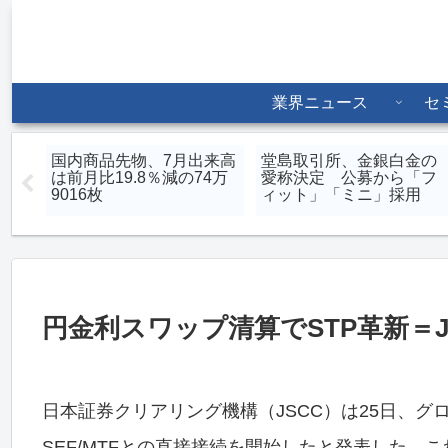
業界ニュース
セ
国内商品先物、7月出来高
堂島取引所、金銀白金の
物は
は前月比19.8％減の74万
愛称決定 公募から「フ
9016枚
ィット」「ミニ」採用
円金利スワップ清算でSTP革新＝J
日本証券クリアリング機構（JSCC）は25日、グロ
SEF/MTFとの直接接続を開始したと発表した。これに