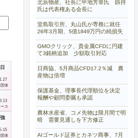
北辰物産、社長に甲地芳章氏 釼持
氏は代表権ある会長に
堂島取引所、丸山氏が専務に就任
26年3月期、5億1849万円の純損失
GMOクリック、貴金属CFDに円建
て3銘柄追加 少額取引対応
日
日商協、5月商品CFD17.2％減 農
産物は倍増
1.27
界団体
保護基金、理事長代理順位を決定
報酬や顧問委嘱も承認
3.13
ュース
農林水産省、コメ先物は限月間で明
強
暗 需要見通しを下方修正
5.15
AIゴールド証券とカネツ商事、7月
界団体