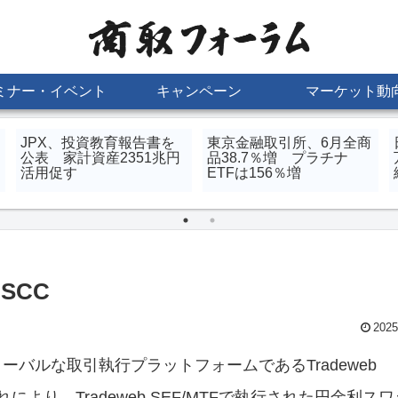
ミナー・イベント
キャンペーン
マーケット動
JPX、投資教育報告書を
東京金融取引所、6月全商
公表 家計資産2351兆円
品38.7％増 プラチナ
活用促す
ETFは156％増
SCC
2025
ーバルな取引執行プラットフォームであるTradeweb
より、Tradeweb SEF/MTFで執行された円金利ス